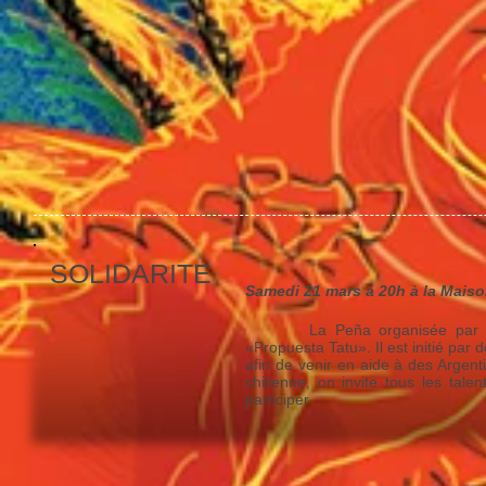
SOLIDARITE
Samedi 21 mars à 20h à la Maiso
La Peña organisée par Nuestra
«Propuesta Tatu». Il est initié pa
afin de venir en aide à des Arge
chilienne, on invite tous les ta
participer.