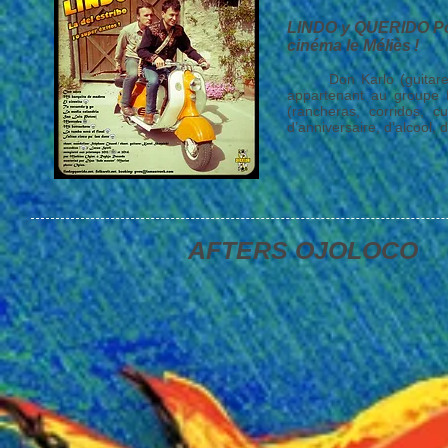
LINDO y QUERIDO Pou
cinéma le Méliès !
Don Karlo (guitare, v
appartenant au groupe
(rancheras, corridos, cu
d’anniversaire, d’alcool, d
AFTERS OJOLOCO