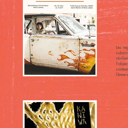
Les re
cubain
résilie
l'obje
conte
l’émerv