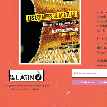
Une ré
valori
nouvel
écharp
peintu
En col
non seu
docume
forgé l
Activit
Atelier
S`abonner mainte
®
Ojoloco
est une marque déposée par
l'association Fa Sol Latino