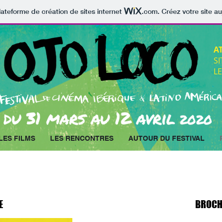
lateforme de création de sites internet
.com
. Créez votre site au
A
S
LE
LES FILMS
LES RENCONTRES
AUTOUR DU FESTIVAL
E
E
BROCH