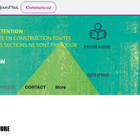
jourd'hui.
Commencez
TTENTION
:
ITE EN CONSTRUCTION TOUTES
S SECTIONS NE SONT PAS À JOUR
PROGRAMME
OJOLO'VoD
PRESSE
CONTACT
More
URE