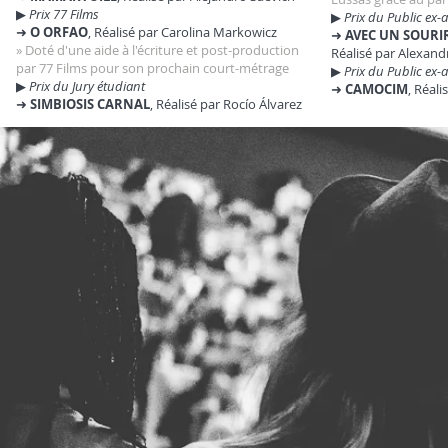
▶︎
Prix
77 Films
▶︎
Prix du Public ex
➜
O ORFAO
, Réalisé par Carolina Markowicz
➜
AVEC UN SOURI
» Doté d'une aide à l'écriture et post-production
Réalisé par Alexan
par
77 Films
pour son prochain court-métrage
▶︎
Prix du Public ex-
▶︎
Prix du Jury étudiant
➜
CAMOCIM
, Réal
➜
SIMBIOSIS CARNAL
, Réalisé par Rocío Álvarez