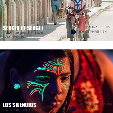
SERGIO ET SERGEI
MER. 27 MARS | 16H15
JEU. 28
MARS | 12H
RÉALISÉ PAR ERNESTO DARANAS
(...)
CUBA - 2018 - 93’
LOS SILENCIOS
VEN. 29 MARS | 20H30
MER. 3 AVRIL
| 17H
RÉALISÉ PAR BEATRIZ SEIGNER