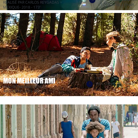
RÉALISÉ PAR CARLOS REYGADAS
VEN. 5 AVRIL | 17H45
MEXIQUE- 2018 - 173’
MER. 27 MARS | 14H15
MON MEILLEUR AMI
VEN. 29
MARS | 16H45
RÉALISÉ PAR MARTIN DEUS
(...)
ARGENTINE - 2019- 90’