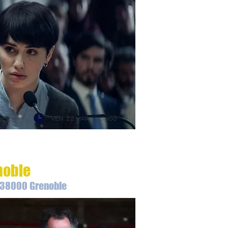
VEN. 22 MARS | 21H00
noble
- 38000 Grenoble