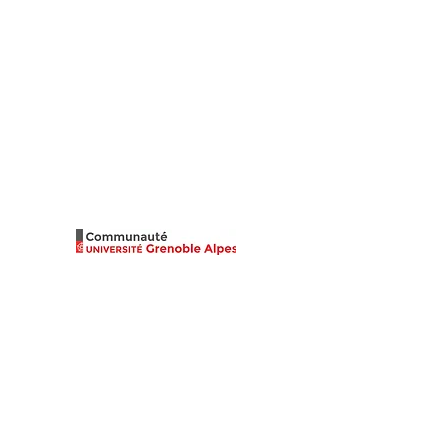
stival Ojoloco
uté Université