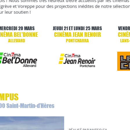
is ! Nous sommes très heureux d’être accueillis par les cinémas d
Égrève et Voreppe pour des projections inédites de notre sélecti
r leur soutien !
MERCREDI 20 MARS
JEUDI 21 ET LUNDI 25 MARS
VENDR
INÉMA BEL'DONNE
CINÉMA JEAN RENOIR
CINÉ
ALLEVARD
PONTCHARRA
LANS
CAMPUS
00 Saint-Martin-d’Hères
BLACKTHORN