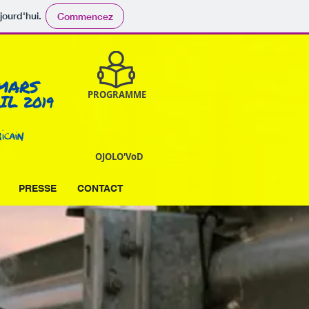
jourd'hui.
Commencez
PROGRAMME
OJOLO'VoD
PRESSE
CONTACT