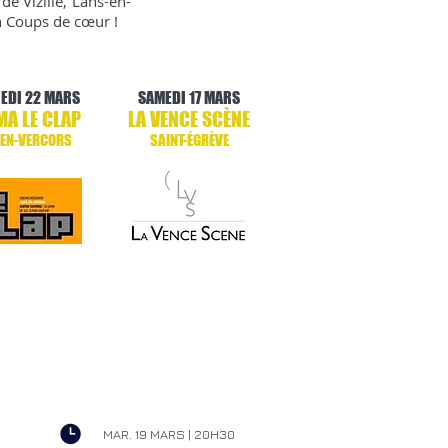
e Vizille, Lans-en-
on Coups de cœur !
EDI 22 MARS
SAMEDI 17 MARS
MA LE CLAP
LA VENCE SCÈNE
-EN-VERCORS
SAINT-ÉGRÈVE
MAR. 19 MARS | 20H30