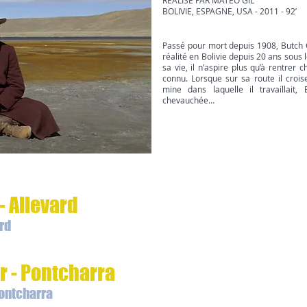
RÉALISÉ PAR MATEO GIL
BOLIVIE, ESPAGNE, USA - 2011 - 92’
Passé pour mort depuis 1908, Butch Ca
réalité en Bolivie depuis 20 ans sous
sa vie, il n’aspire plus qu’à rentrer c
connu. Lorsque sur sa route il crois
mine dans laquelle il travaillait
chevauchée…
 Allevard
rd
r - Pontcharra
Pontcharra