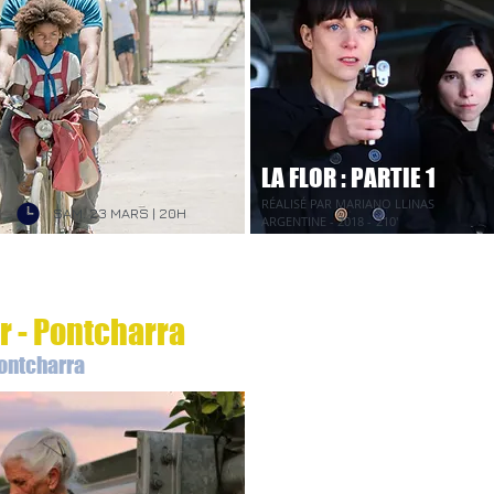
LA FLOR : PARTIE 1
RÉALISÉ PAR MARIANO LLINAS
SAM. 23 MARS | 20H
ARGENTINE - 2018 -
210'
r - Pontcharra
Pontcharra