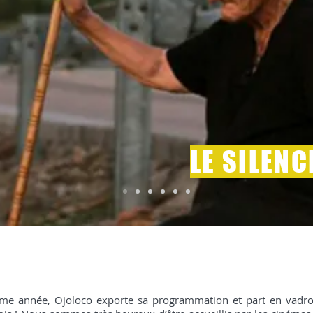
LE SILENC
-
DU 19 AU 25 MARS
ème année, Ojoloco exporte sa programmation et part en vadro