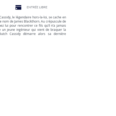
ENTRÉE LIBRE
ssidy, le légendaire hors-la-loi, se cache en
 le nom de James Blackthorn. Au crépuscule de
hez lui pour rencontrer ce fils qu’il n’a jamais
e un jeune ingénieur qui vient de braquer la
, Butch Cassidy démarre alors sa dernière