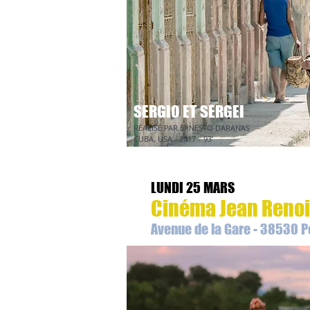
SERGIO ET SERGEI
RÉALISÉ PAR ERNESTO DARANAS
CUBA, USA - 2017 -
93'
LUNDI 25 MARS
Cinéma Jean Renoi
Avenue de la Gare - 38530 