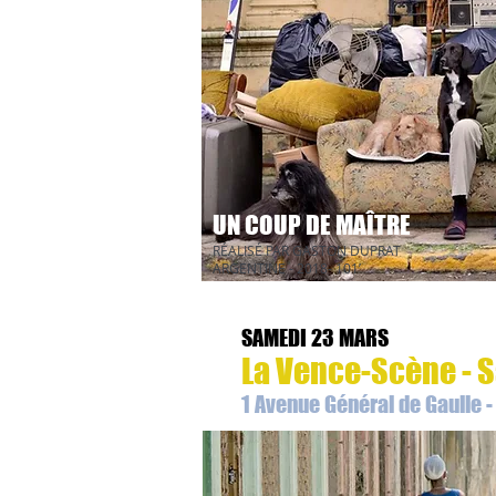
UN COUP DE MAÎTRE
RÉALISÉ PAR GASTON DUPRAT
ARGENTINE - 2018- 101’
SAMEDI 23 MARS
La Vence-Scène - S
1 Avenue Général de Gaulle 