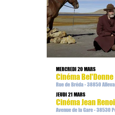
MERCREDI 20 MARS
Cinéma Bel'Donne -
Rue de Bréda - 38850 Alleva
JEUDI 21 MARS
Cinéma Jean Renoi
Avenue de la Gare - 38530 