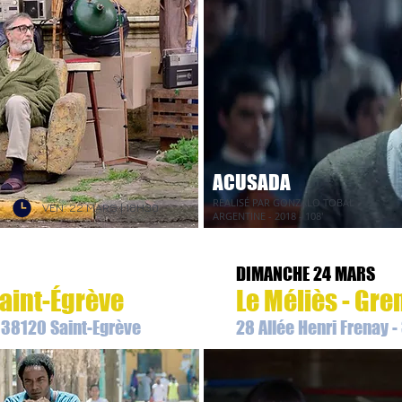
ACUSADA
RÉALISÉ PAR GONZALO TOBAL
VEN. 22 MARS | 18H30
ARGENTINE - 2018 - 108'
DIMANCHE 24 MARS
aint-Égrève
Le Méliès - Gre
- 38120 Saint-Egrève
28 Allée Henri Frenay 