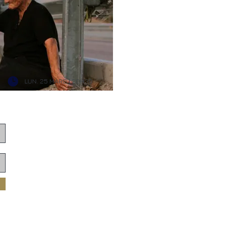
LUN. 25 MARS | 20H30
L'association Fa Sol Latino qui organise le fe
est une association labellisée par la Communa
Grenoble - Alpes.