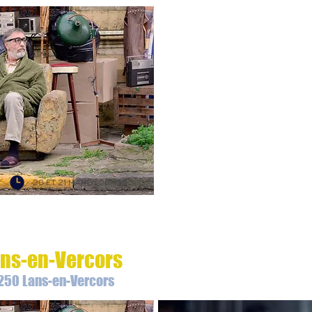
20 ET 21 MARS | 20H30
ans-en-Vercors
8250 Lans-en-Vercors